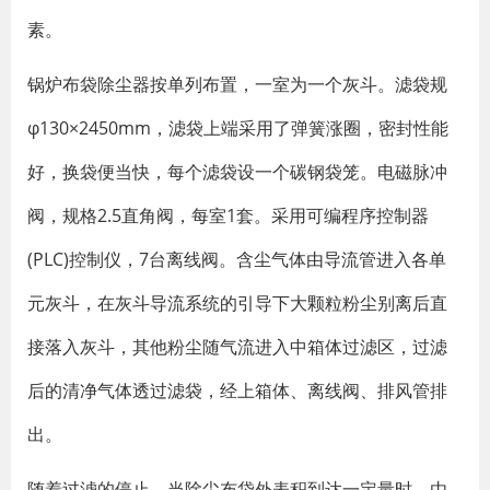
素。
锅炉布袋除尘器按单列布置，一室为一个灰斗。滤袋规
φ130×2450mm，滤袋上端采用了弹簧涨圈，密封性能
好，换袋便当快，每个滤袋设一个碳钢袋笼。电磁脉冲
阀，规格2.5直角阀，每室1套。采用可编程序控制器
(PLC)控制仪，7台离线阀。含尘气体由导流管进入各单
元灰斗，在灰斗导流系统的引导下大颗粒粉尘别离后直
接落入灰斗，其他粉尘随气流进入中箱体过滤区，过滤
后的清净气体透过滤袋，经上箱体、离线阀、排风管排
出。
随着过滤的停止，当除尘布袋外表积到达一定量时，由