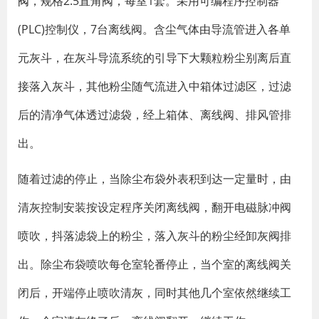
阀
，规格2.5直角阀，每室1套。采用可编程序控制器
(PLC)控制仪，7台离线阀。含尘气体由导流管进入各单
元灰斗，在灰斗导流系统的引导下大颗粒粉尘别离后直
接落入灰斗，其他粉尘随气流进入中箱体过滤区，过滤
后的清净气体透过滤袋，经上箱体、离线阀、排风管排
出。
随着过滤的停止，当除尘布袋外表积到达一定量时，由
清灰控制安装按设定程序关闭离线阀，翻开电磁脉冲阀
喷吹，抖落滤袋上的粉尘，落入灰斗的粉尘经卸灰阀排
出。除尘布袋喷吹每仓室轮番停止，当个室的离线阀关
闭后，开端停止喷吹清灰，同时其他几个室依然继续工