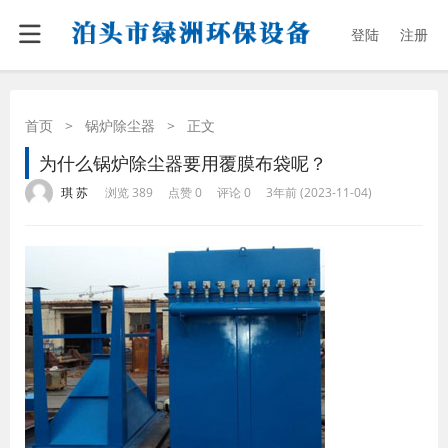
登陆
注册
首页
>
锅炉除尘器
>
正文
为什么锅炉除尘器要用覆膜布袋呢？
·
·
·
·
琪 苏
浏览 389
点赞 0
评论 0
3年前 (2023-11-04)