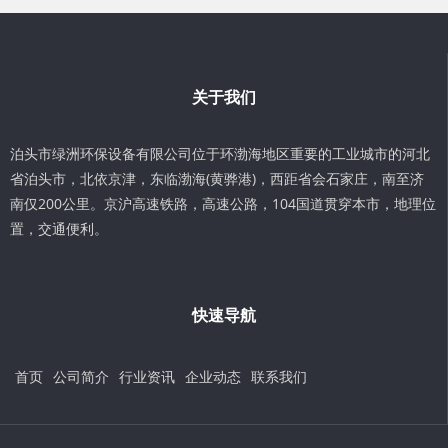
关于我们
泊头市绿洲环保设备有限公司位于环渤海地区重要的工业城市的河北
省泊头市，北依京津，东临渤海(黄骅港)，西距省会石家庄，南至济
南仅200公里。京沪高速铁路，高速公路，104国道贯穿本市，地理位
置，交通便利。
快速导航
首页
公司简介
行业资讯
企业动态
联系我们