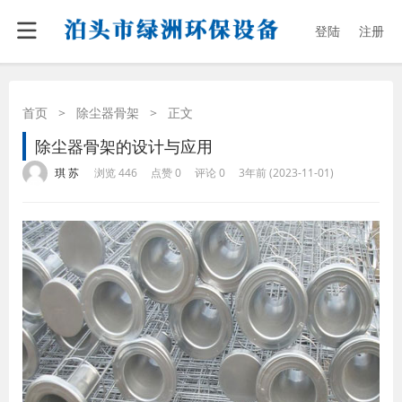
登陆
注册
首页
>
除尘器骨架
>
正文
除尘器骨架的设计与应用
·
·
·
·
琪 苏
浏览 446
点赞 0
评论 0
3年前 (2023-11-01)