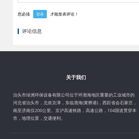
您必须
才能发表评论！
登录
评论信息
关于我们
泊头市绿洲环保设备有限公司位于环渤海地区重要的工业城市的
河北省泊头市，北依京津，东临渤海(黄骅港)，西距省会石家庄，
南至济南仅200公里。京沪高速铁路，高速公路，104国道贯穿本
市，地理位置，交通便利。