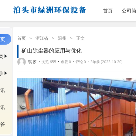
首页
公司
首页
>
浙江省
>
温州
>
正文
首页
矿山除尘器的应用与优化
类
·
·
·
·
琪 苏
浏览 655
点赞 0
评论 0
3年前 (2023-10-20)
录
资讯
快讯
问答