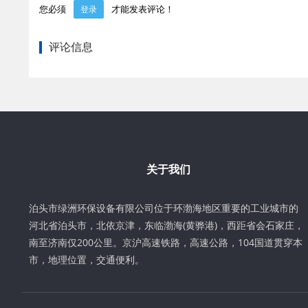
您必须
才能发表评论！
登录
评论信息
关于我们
泊头市绿洲环保设备有限公司位于环渤海地区重要的工业城市的
河北省泊头市，北依京津，东临渤海(黄骅港)，西距省会石家庄，
南至济南仅200公里。京沪高速铁路，高速公路，104国道贯穿本
市，地理位置，交通便利。