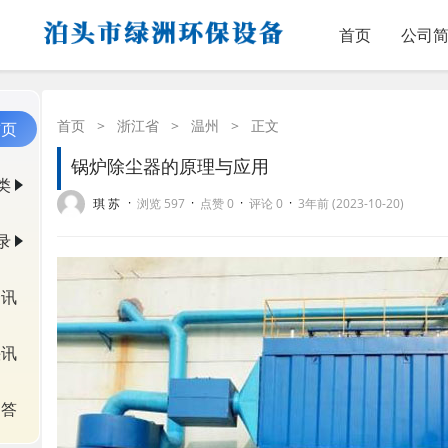
首页
公司
首页
>
浙江省
>
温州
>
正文
首页
锅炉除尘器的原理与应用
类
·
·
·
·
琪 苏
浏览 597
点赞 0
评论 0
3年前 (2023-10-20)
录
资讯
快讯
问答