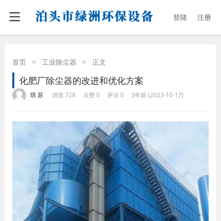
登陆
注册
首页
>
工业除尘器
>
正文
化肥厂除尘器的改进和优化方案
·
·
·
·
琪 苏
浏览 728
点赞 0
评论 0
3年前 (2023-10-17)