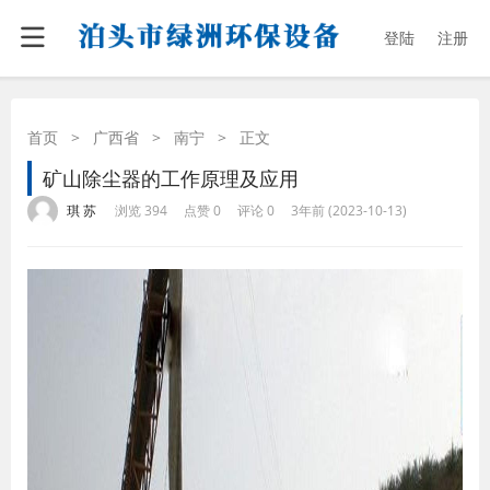
登陆
注册
首页
>
广西省
>
南宁
>
正文
矿山除尘器的工作原理及应用
·
·
·
·
琪 苏
浏览 394
点赞 0
评论 0
3年前 (2023-10-13)