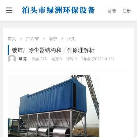
登陆
注册
首页
>
广西省
>
南宁
>
正文
镀锌厂除尘器结构和工作原理解析
·
·
·
·
琪 苏
浏览 378
点赞 0
评论 0
3年前 (2023-10-13)