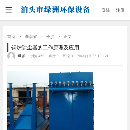
登陆
注册
首页
>
湖南省
>
长沙
>
正文
锅炉除尘器的工作原理及应用
·
·
·
·
琪 苏
浏览 460
点赞 0
评论 0
3年前 (2023-10-12)