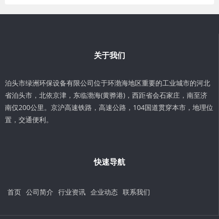
关于我们
泊头市绿洲环保设备有限公司位于环渤海地区重要的工业城市的河北
省泊头市，北依京津，东临渤海(黄骅港)，西距省会石家庄，南至济
南仅200公里。京沪高速铁路，高速公路，104国道贯穿本市，地理位
置，交通便利。
快速导航
首页
公司简介
行业资讯
企业动态
联系我们