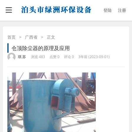
登陆
注册
首页
>
广西省
>
正文
仓顶除尘器的原理及应用
·
·
·
·
琪 苏
浏览 483
点赞 0
评论 0
3年前 (2023-09-01)