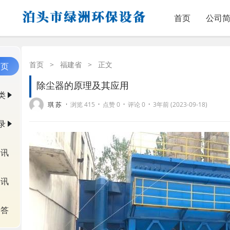
首页
公司
首页
>
福建省
>
正文
首页
除尘器的原理及其应用
类
·
·
·
·
琪 苏
浏览 415
点赞 0
评论 0
3年前 (2023-09-18)
录
资讯
快讯
问答