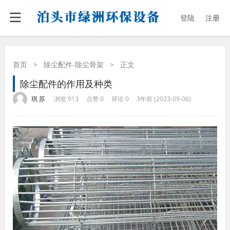
登陆
注册
首页
>
除尘配件-除尘骨架
>
正文
除尘配件的作用及种类
·
·
·
·
琪 苏
浏览 913
点赞 0
评论 0
3年前 (2023-09-06)