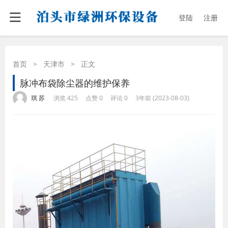
登陆
注册
首页
>
天津市
>
正文
脉冲布袋除尘器的维护保养
·
·
·
·
琪 苏
浏览 425
点赞 0
评论 0
3年前 (2023-08-03)