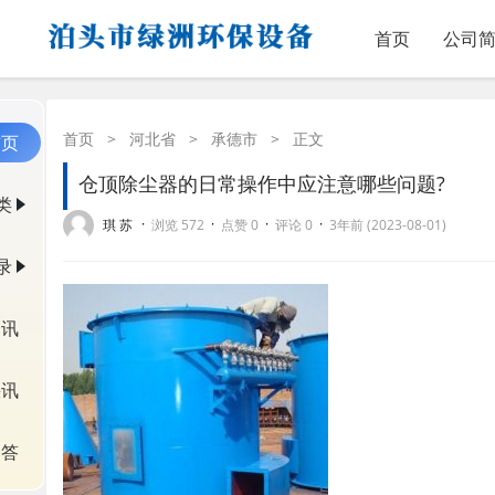
首页
公司
首页
>
河北省
>
承德市
>
正文
首页
仓顶除尘器的日常操作中应注意哪些问题?
类
·
·
·
·
琪 苏
浏览 572
点赞 0
评论 0
3年前 (2023-08-01)
录
资讯
快讯
问答