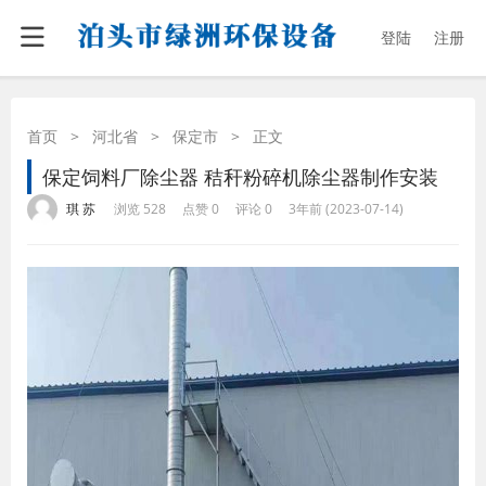
登陆
注册
首页
>
河北省
>
保定市
>
正文
保定饲料厂除尘器 秸秆粉碎机除尘器制作安装
·
·
·
·
琪 苏
浏览 528
点赞 0
评论 0
3年前 (2023-07-14)