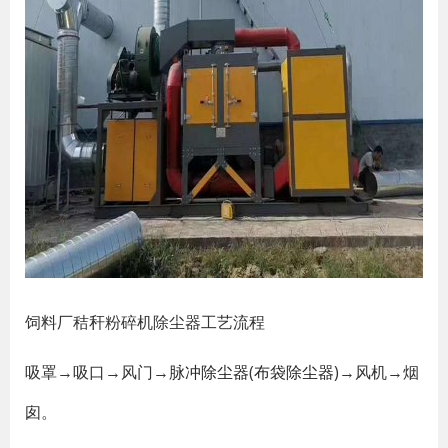
饲料厂秸秆粉碎机除尘器工艺流程
吸罩→吸口→风门→
脉冲除尘器
(
布袋除尘器
)→风机→烟
囱。