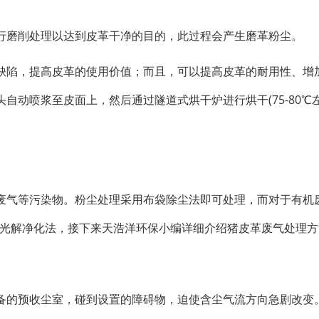
行磨削处理以达到皮革干净的目的，此过程会产生磨革粉尘。
缺陷，提高皮革的使用价值；而且，可以提高皮革的耐用性、增
动喷浆至皮面上，然后通过隧道式烘干炉进行烘干(75-80℃左
废气等污染物。粉尘处理采用布袋除尘法即可处理，而对于有机
V光解净化法，接下来天浩洋环保小编详细介绍猪皮革废气处理方
备的预收尘室，碰到设置的障碍物，迫使含尘气流方向急剧改变