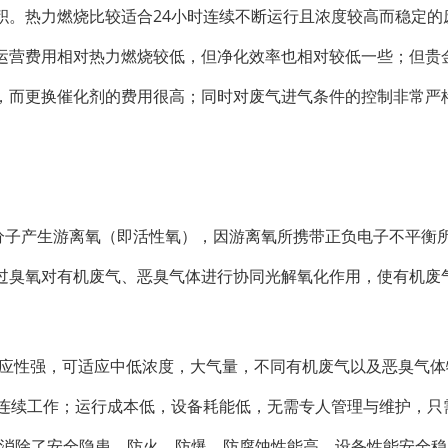
积。热力燃烧比较适合24小时连续不断运行且浓度较高而稳定的
运营费用相对热力燃烧较低，但净化效率也相对较低一些；但贵
，而更换催化剂的费用很高；同时对废气进气条件的控制非常严
氧分子产生游离氧（即活性氧），因游离氧所携带正负电子不平衡
过臭氧对有机废气、恶臭气体进行协同光解氧化作用，使有机废
适应性强，可适应中低浓度，大气量，不同有机废气以及恶臭气体
时连续工作；运行成本低，设备耗能低，无需专人管理与维护，只
，消除了安全隐患，防火、防爆、防腐蚀性能高，设备性能安全稳