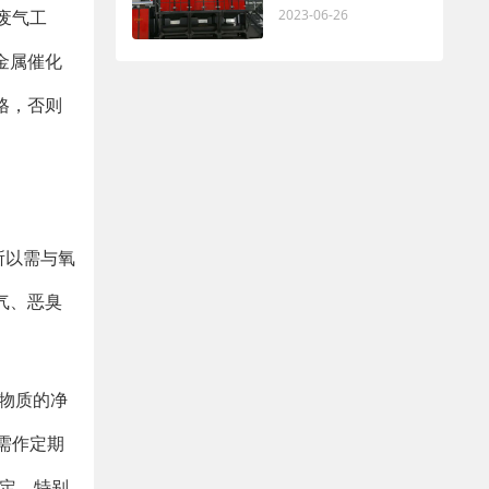
废气工
2023-06-26
金属催化
格，否则
所以需与氧
气、恶臭
物质的净
需作定期
定，特别