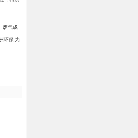
、废气成
洲环保,为