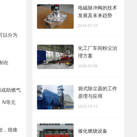
电磁脉冲阀的技术
发展及未来趋势
2024-07-23
可以分为
化工厂车间粉尘治
理方案
制在
2026-05-08
袋式除尘器的工作
料或助燃气
原理与应用
、N等元
2023-10-12
散，很难
催化燃烧设备