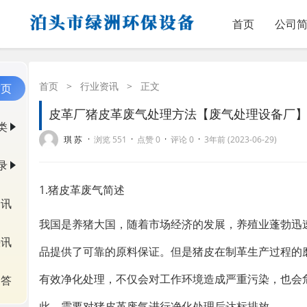
首页
公司
首页
>
行业资讯
>
正文
首页
皮革厂猪皮革废气处理方法【废气处理设备厂
类
·
·
·
·
琪 苏
浏览 551
点赞 0
评论 0
3年前 (2023-06-29)
录
1.猪皮革废气简述
资讯
我国是养猪大国，随着市场经济的发展，养殖业蓬勃迅
快讯
品提供了可靠的原料保证。但是猪皮在制革生产过程的
有效净化处理，不仅会对工作环境造成严重污染，也会
问答
此，需要对猪皮革废气进行净化处理后达标排放。