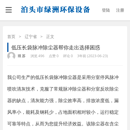
登陆
注册
首页
>
辽宁省
>
正文
低压长袋脉冲除尘器帮你走出选择困惑
·
·
·
·
琪 苏
浏览 496
点赞 0
评论 0
3年前 (2023-06-23)
我公司生产的低压长袋
脉冲除尘器
是采用分室停风脉冲
喷吹清灰技术，克服了常规脉冲除尘器和分室反吹除尘
器的缺点，清灰能力强，除尘效率高，排放浓度低，漏
风率小，能耗及钢耗少，占地面积相对较小，运行稳定
可靠等特点，从而为您提升经济效益。该除尘器在含尘