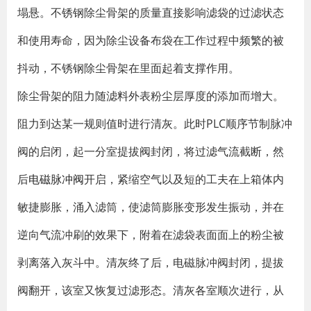
塌悬。不锈钢除尘骨架的质量直接影响滤袋的过滤状态
和使用寿命，因为除尘设备布袋在工作过程中频繁的被
抖动，不锈钢除尘骨架在里面起着支撑作用。
除尘骨架的阻力随滤料外表粉尘层厚度的添加而增大。
阻力到达某一规则值时进行清灰。此时PLC顺序节制脉冲
阀的启闭，起一分室提拔阀封闭，将过滤气流截断，然
后
电磁脉冲阀
开启，紧缩空气以及短的工夫在上箱体内
敏捷膨胀，涌入滤筒，使滤筒膨胀变形发生振动，并在
逆向气流冲刷的效果下，附着在滤袋表面面上的粉尘被
剥离落入灰斗中。清灰终了后，电磁脉冲阀封闭，提拔
阀翻开，该室又恢复过滤形态。清灰各室顺次进行，从