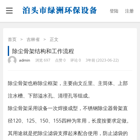
登陆
注册
首页
>
吉林省
>
正文
除尘骨架结构和工作流程
·
·
·
·
admin
浏览 697
点赞 0
评论 0
3年前 (2023-06-22)
除尘骨架也称除尘框架，主要由文丘里、主筒体、上部
注水槽、下部溢水孔、清理孔等组成。
除尘骨架采用设备一次焊接成型，不锈钢
除尘器骨架
直
径120、125、150、155四种为常用，长度按要求定做。
其用途就是把除尘滤袋支撑起来配合使用，防止滤袋的