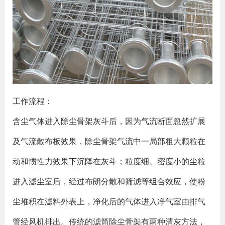
工作流程：
含尘气体进入除尘骨架灰斗后，因为气流断面忽然扩展
及气流散布板效果，除尘骨架气流中一局部粗大颗粒在
动和惯性力效果下沉降在灰斗；粒度细、密度小的尘粒
进入滤尘室后，经过布朗分散和筛滤等组合效应，使粉
尘堆积在滤料外表上，净化后的气体进入净气室由排气
管经风机排出。传统的滤筒除尘骨架有两种清灰方法，