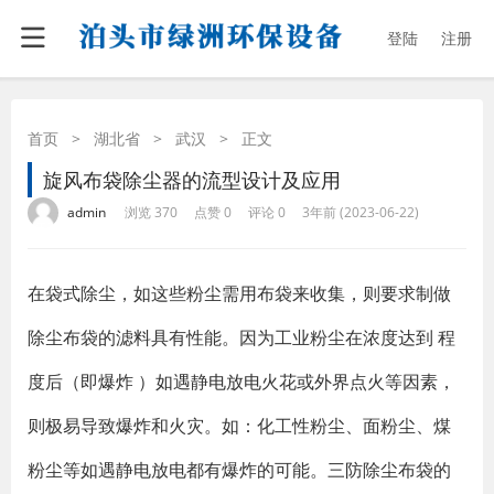
登陆
注册
首页
>
湖北省
>
武汉
>
正文
旋风布袋除尘器的流型设计及应用
·
·
·
·
admin
浏览 370
点赞 0
评论 0
3年前 (2023-06-22)
在袋式除尘，如这些粉尘需用布袋来收集，则要求制做
除尘布袋的滤料具有性能。因为工业粉尘在浓度达到 程
度后（即爆炸 ）如遇静电放电火花或外界点火等因素，
则极易导致爆炸和火灾。如：化工性粉尘、面粉尘、煤
粉尘等如遇静电放电都有爆炸的可能。三防除尘布袋的