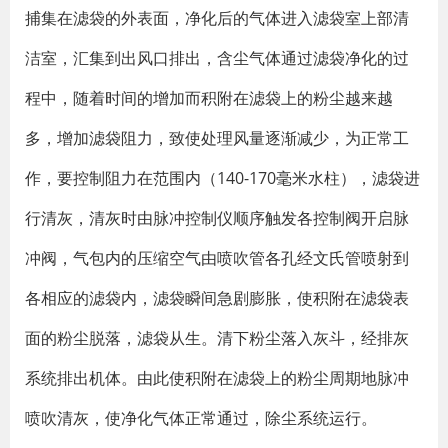
捕集在滤袋的外表面，净化后的气体进入滤袋室上部清
洁室，汇集到出风口排出，含尘气体通过滤袋净化的过
程中，随着时间的增加而积附在滤袋上的粉尘越来越
多，增加滤袋阻力，致使处理风量逐渐减少，为正常工
作，要控制阻力在范围内（140-170毫米水柱），滤袋进
行清灰，清灰时由脉冲控制仪顺序触发各控制阀开启脉
冲阀，气包内的压缩空气由喷吹管各孔经文氏管喷射到
各相应的滤袋内，滤袋瞬间急剧膨胀，使积附在滤袋表
面的粉尘脱落，滤袋从生。清下粉尘落入灰斗，经排灰
系统排出机体。由此使积附在滤袋上的粉尘周期地脉冲
喷吹清灰，使净化气体正常通过，除尘系统运行。