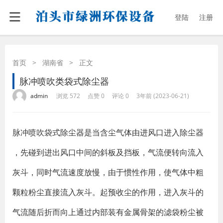
登陆
注册
首页
>
湖南省
>
正文
脉冲喷吹类袋式除尘器
·
·
·
·
admin
浏览 572
点赞 0
评论 0
3年前 (2023-06-21)
脉冲喷吹袋式除尘器是当含尘气体由进风口进入除尘器
，先碰到进出风口中间的斜板及挡板，气流便转向流入
灰斗，同时气流速度放慢，由于惯性作用，使气体中粗
颗粒粉尘直接流入灰斗。起预收尘的作用，进入灰斗的
气流随后折而向上通过内部装有金属骨架的滤袋粉尘被