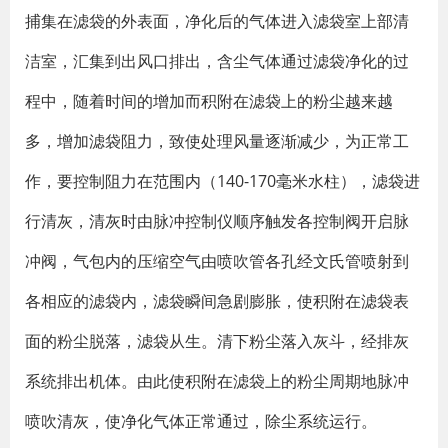
捕集在滤袋的外表面，净化后的气体进入滤袋室上部清
洁室，汇集到出风口排出，含尘气体通过滤袋净化的过
程中，随着时间的增加而积附在滤袋上的粉尘越来越
多，增加滤袋阻力，致使处理风量逐渐减少，为正常工
作，要控制阻力在范围内（140-170毫米水柱），滤袋进
行清灰，清灰时由脉冲控制仪顺序触发各控制阀开启脉
冲阀，气包内的压缩空气由喷吹管各孔经文氏管喷射到
各相应的滤袋内，滤袋瞬间急剧膨胀，使积附在滤袋表
面的粉尘脱落，滤袋从生。清下粉尘落入灰斗，经排灰
系统排出机体。由此使积附在滤袋上的粉尘周期地脉冲
喷吹清灰，使净化气体正常通过，除尘系统运行。