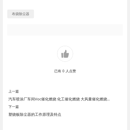
布袋除尘器
已有
0
人点赞
上一篇
汽车喷涂厂车间Voc催化燃烧 化工催化燃烧 大风量催化燃烧设备合程定制
下一篇
塑烧板除尘器的工作原理及特点