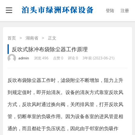
登陆
注册
首页
>
湖南省
>
正文
反吹式脉冲布袋除尘器工作原理
·
·
·
·
admin
浏览 496
点赞 0
评论 0
3年前 (2023-06-21)
反吹
布袋除尘器
工作时，滤袋附尘不断增加，阻力上升
到规定值时，即开始清灰。设备的清灰方式靠室反吹风
方式，反吹风时通过换向阀，关闭排风管，打开反吹风
管，切断单室的负吸作用。因为设备各室的进风管是相
通的，而且都处于负压状态，因此由于邻室的负吸作