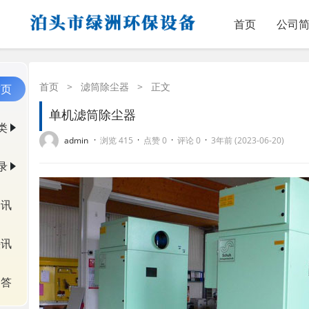
首页
公司
首页
>
滤筒除尘器
>
正文
首页
单机滤筒除尘器
类
·
·
·
·
admin
浏览 415
点赞 0
评论 0
3年前 (2023-06-20)
录
资讯
快讯
问答