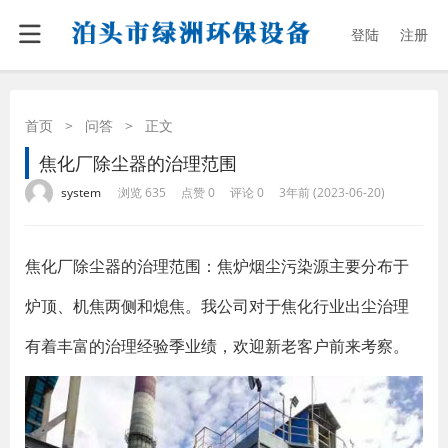
登陆
注册
首页
>
问答
>
正文
焦化厂除尘器的治理范围
·
·
·
·
system
浏览 635
点赞 0
评论 0
3年前 (2023-06-20)
焦化厂除尘器的治理范围：焦炉烟尘污染源主要分布于
炉顶、机焦两侧和熄焦。我公司对于焦化行业出尘治理
有着丰富的治理经验季业绩，欢迎新老客户前来考察。