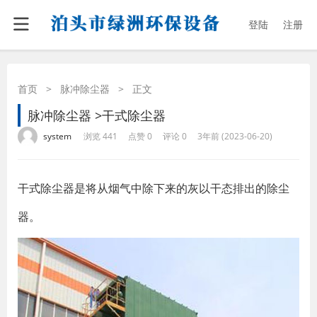
登陆
注册
首页
>
脉冲除尘器
>
正文
脉冲除尘器 >干式除尘器
·
·
·
·
system
浏览 441
点赞 0
评论 0
3年前 (2023-06-20)
干式除尘器是将从烟气中除下来的灰以干态排出的除尘
器。