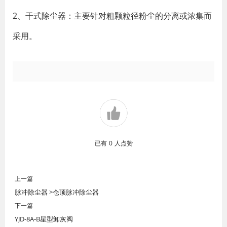
2、干式除尘器：主要针对粗颗粒径粉尘的分离或浓集而
采用。
已有
0
人点赞
上一篇
脉冲除尘器 >仓顶脉冲除尘器
下一篇
YJD-8A-B星型卸灰阀