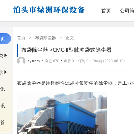
首页
公司
首页
>
布袋除尘器
>
正文
首页
布袋除尘器 >CMC-Ⅱ型脉冲袋式除尘器
类
·
·
·
·
system
浏览 670
点赞 0
评论 0
3年前 (2023-06-19)
录
布袋除尘器
是用纤维性滤袋补集粉尘的除尘器，是工业
资讯
快讯
问答