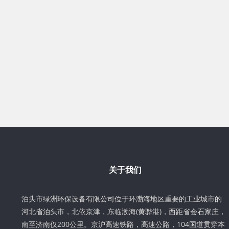
关于我们
泊头市绿洲环保设备有限公司位于环渤海地区重要的工业城市的
河北省泊头市，北依京津，东临渤海(黄骅港)，西距省会石家庄，
南至济南仅200公里。京沪高速铁路，高速公路，104国道贯穿本