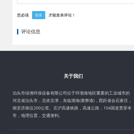
您必须
才能发表评论！
登录
评论信息
关于我们
泊头市绿洲环保设备有限公司位于环渤海地区重要的工业城市的
河北省泊头市，北依京津，东临渤海(黄骅港)，西距省会石家庄，
南至济南仅200公里。京沪高速铁路，高速公路，104国道贯穿本
市，地理位置，交通便利。