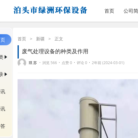
首页
公司
首页
>
新疆
>
正文
首页
废气处理设备的种类及作用
类
·
·
·
·
琪 苏
浏览 566
点赞 0
评论 0
2年前 (2024-03-01)
录
资讯
快讯
问答