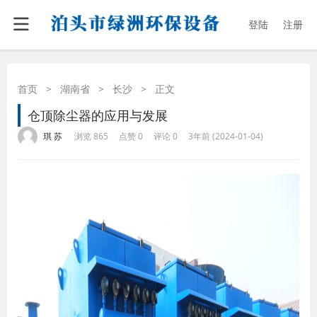
登陆
注册
首页
>
湖南省
>
长沙
>
正文
仓顶除尘器的应用与发展
·
·
·
·
琪 苏
浏览 865
点赞 0
评论 0
3年前 (2024-01-04)