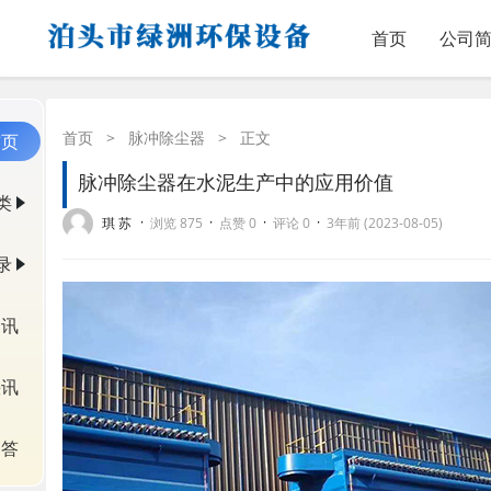
首页
公司
首页
>
脉冲除尘器
>
正文
首页
脉冲除尘器在水泥生产中的应用价值
类
·
·
·
·
琪 苏
浏览 875
点赞 0
评论 0
3年前 (2023-08-05)
录
资讯
快讯
问答