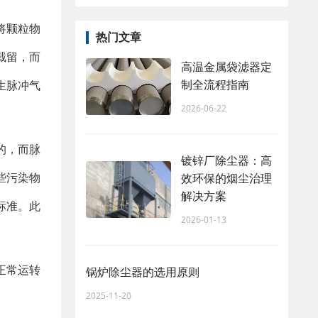
将颗粒物
热门文章
截留，而
高温金属袋滤器定
制全流程指南
生脉冲气
2026-06-22
的，而脉
镀锌厂除尘器：高
些污染物
效环保的烟尘治理
解决方案
标准。此
2026-01-13
正常运转
锅炉除尘器的选用原则
2025-11-20