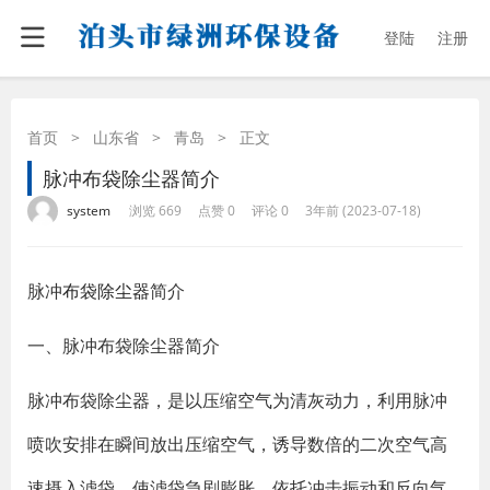
登陆
注册
首页
>
山东省
>
青岛
>
正文
脉冲布袋除尘器简介
·
·
·
·
system
浏览 669
点赞 0
评论 0
3年前 (2023-07-18)
脉冲
布袋除尘器
简介
一、脉冲布袋除尘器简介
脉冲布袋除尘器，是以压缩空气为清灰动力，利用脉冲
喷吹安排在瞬间放出压缩空气，诱导数倍的二次空气高
速摄入滤袋，使滤袋急剧膨胀，依托冲击振动和反向气