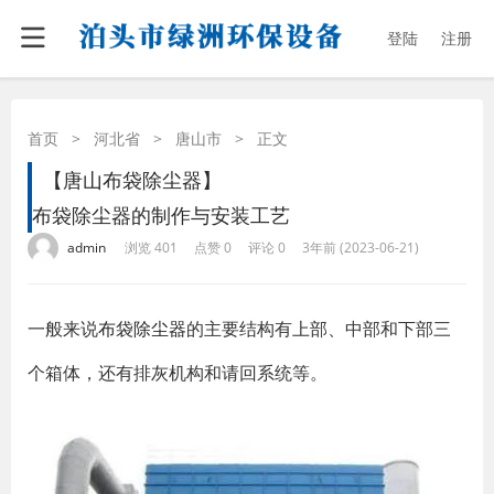
登陆
注册
首页
>
河北省
>
唐山市
>
正文
【唐山布袋除尘器】
布袋除尘器的制作与安装工艺
·
·
·
·
admin
浏览 401
点赞 0
评论 0
3年前 (2023-06-21)
一般来说
布袋除尘器
的主要结构有上部、中部和下部三
个箱体，还有排灰机构和请回系统等。