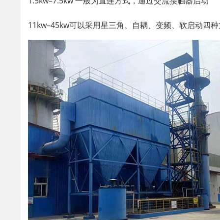
1.5kw–7.5kw 一般为直连方式，通过交流接触器启动
11kw–45kw可以采用星三角、自耦、变频、软启动四