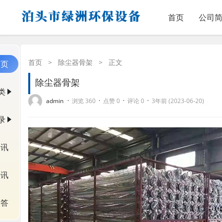
首页
公司
首页
>
除尘器骨架
>
正文
首页
除尘器骨架
类
·
·
·
·
admin
浏览 360
点赞 0
评论 0
3年前 (2023-06-20)
录
资讯
快讯
问答