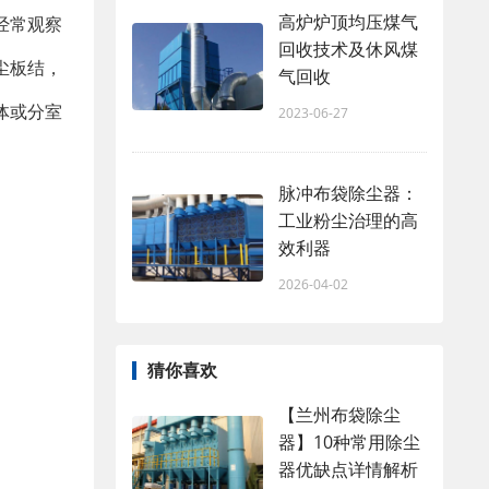
高炉炉顶均压煤气
经常观察
回收技术及休风煤
尘板结，
气回收
体或分室
2023-06-27
脉冲布袋除尘器：
工业粉尘治理的高
效利器
2026-04-02
猜你喜欢
【兰州布袋除尘
器】10种常用除尘
器优缺点详情解析